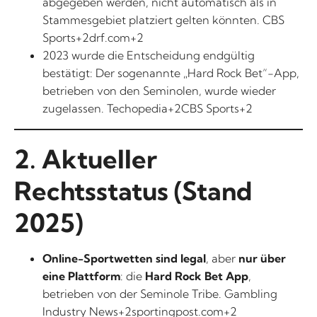
abgegeben werden, nicht automatisch als in
Stammesgebiet platziert gelten könnten. CBS
Sports+2drf.com+2
2023 wurde die Entscheidung endgültig
bestätigt: Der sogenannte „Hard Rock Bet“-App,
betrieben von den Seminolen, wurde wieder
zugelassen. Techopedia+2CBS Sports+2
2. Aktueller
Rechtsstatus (Stand
2025)
Online-Sportwetten sind legal
, aber
nur über
eine Plattform
: die
Hard Rock Bet App
,
betrieben von der Seminole Tribe. Gambling
Industry News+2sportingpost.com+2