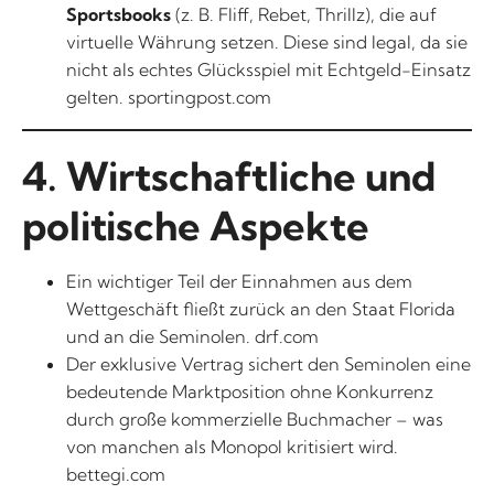
Sportsbooks
(z. B. Fliff, Rebet, Thrillz), die auf
virtuelle Währung setzen. Diese sind legal, da sie
nicht als echtes Glücksspiel mit Echtgeld-Einsatz
gelten. sportingpost.com
4. Wirtschaftliche und
politische Aspekte
Ein wichtiger Teil der Einnahmen aus dem
Wettgeschäft fließt zurück an den Staat Florida
und an die Seminolen. drf.com
Der exklusive Vertrag sichert den Seminolen eine
bedeutende Marktposition ohne Konkurrenz
durch große kommerzielle Buchmacher – was
von manchen als Monopol kritisiert wird.
bettegi.com