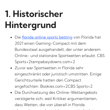
1. Historischer
Hintergrund
Die
florida online sports betting
von Florida hat
2021 einen Gaming-Compact mit dem
Bundesstaat ausgehandelt, der unter anderem
Online- und stationäre Sportwetten erlaubt. CBS
Sports+2tampabaydowns.com+2
Zuvor war Sportwetten in Florida sehr
eingeschränkt oder juristisch umstritten. Einige
Gerichtsurteile hatten den Compact
angefochten. Bookies.com+2CBS Sports+2
Die Durchsetzung des Online-Wettangebots
verzögerte sich, weil Kritiker argumentierten,
dass Wetten, die von überall in Florida