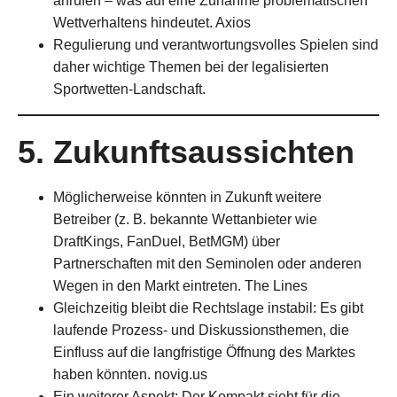
anrufen – was auf eine Zunahme problematischen
Wettverhaltens hindeutet. Axios
Regulierung und verantwortungsvolles Spielen sind
daher wichtige Themen bei der legalisierten
Sportwetten-Landschaft.
5. Zukunftsaussichten
Möglicherweise könnten in Zukunft weitere
Betreiber (z. B. bekannte Wettanbieter wie
DraftKings, FanDuel, BetMGM) über
Partnerschaften mit den Seminolen oder anderen
Wegen in den Markt eintreten. The Lines
Gleichzeitig bleibt die Rechtslage instabil: Es gibt
laufende Prozess- und Diskussionsthemen, die
Einfluss auf die langfristige Öffnung des Marktes
haben könnten. novig.us
Ein weiterer Aspekt: Der Kompakt sieht für die