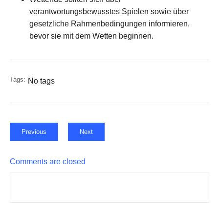
verantwortungsbewusstes Spielen sowie über
gesetzliche Rahmenbedingungen informieren,
bevor sie mit dem Wetten beginnen.
Tags:
No tags
Previous
Next
Comments are closed