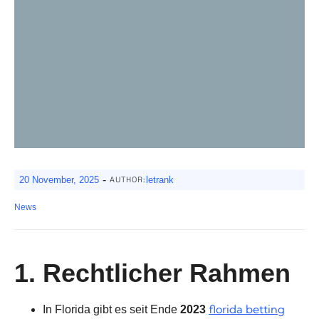
-
20 November, 2025
AUTHOR:
letrank
News
1. Rechtlicher Rahmen
florida betting
In Florida gibt es seit Ende
2023