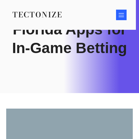
Skip
to
TECTONIZE
content
Florida Apps for
In-Game Betting