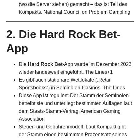
(wo die Server stehen) gemacht – das ist Teil des
Kompakts. National Council on Problem Gambling
2. Die Hard Rock Bet-
App
Die
Hard Rock Bet
-App wurde im Dezember 2023
wieder landesweit eingeführt. The Lines+1
Es gibt auch stationäre Wettlokale („Retail
Sportsbooks“) in Seminolen-Casinos. The Lines
Diese App ist reguliert: Der Stamm der Seminolen
betreibt sie und unterliegt bestimmten Auflagen laut
dem Staats-Stamm-Vertrag. American Gaming
Association
Steuer- und Gebührenmodell: Laut Kompakt gibt
der Stamm einen bestimmten Prozentsatz seines